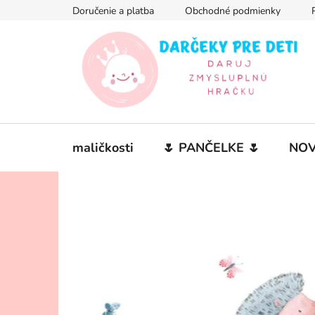
Prejsť
Doručenie a platba
Obchodné podmienky
na
obsah
maličkosti
🌷 PANČELKE 🌷
NOV
V
i
t
a
j
Predchádzajúce