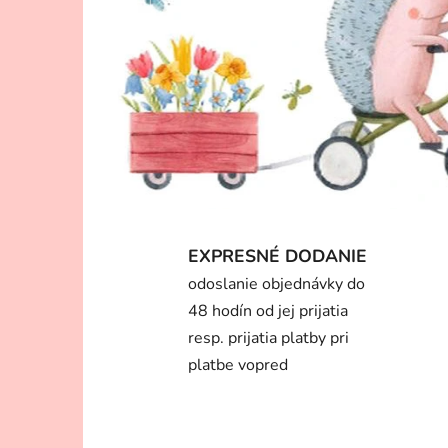
t
e
v
n
a
š
o
EXPRESNÉ DODANIE
m
odoslanie objednávky do
o
48 hodín od jej prijatia
resp. prijatia platby pri
b
platbe vopred
c
h