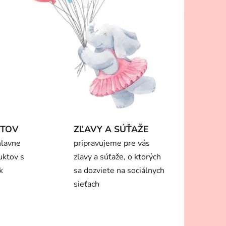
KTOV
ZĽAVY A SÚŤAŽE
hlavne
pripravujeme pre vás
uktov s
zľavy a súťaže, o ktorých
k
sa dozviete na sociálnych
sieťach