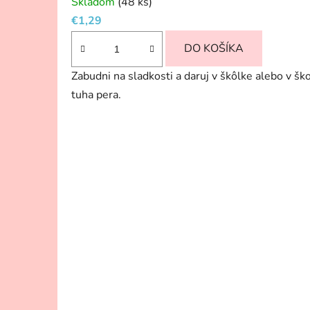
Skladom
(48 ks)
€1,29
DO KOŠÍKA
Zabudni na sladkosti a daruj v škôlke alebo v 
tuha pera.