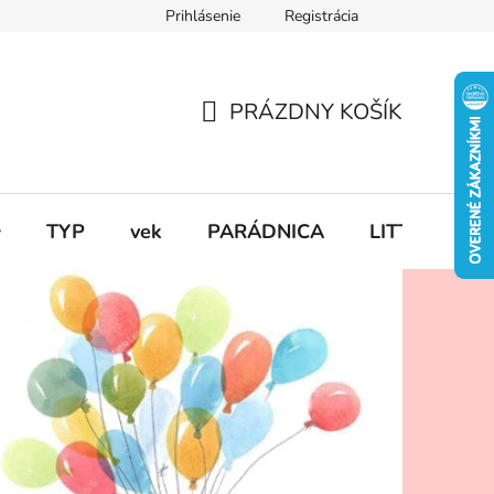
Prihlásenie
Registrácia
PRÁZDNY KOŠÍK
NÁKUPNÝ
KOŠÍK

TYP
vek
PARÁDNICA
LITTLE DUT
úce