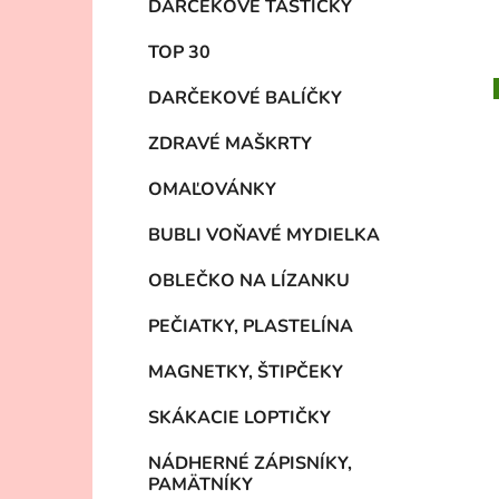
DARČEKOVÉ TAŠTIČKY
e
g
TOP 30
ó
r
DARČEKOVÉ BALÍČKY
i
e
ZDRAVÉ MAŠKRTY
OMAĽOVÁNKY
BUBLI VOŇAVÉ MYDIELKA
OBLEČKO NA LÍZANKU
PEČIATKY, PLASTELÍNA
MAGNETKY, ŠTIPČEKY
SKÁKACIE LOPTIČKY
NÁDHERNÉ ZÁPISNÍKY,
PAMÄTNÍKY