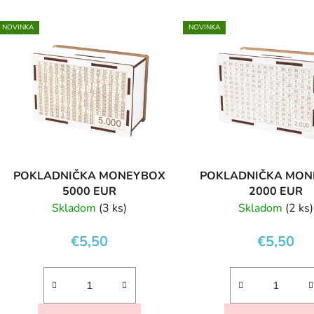
V
NOVINKA
NOVINKA
ý
p
s
p
r
o
d
POKLADNIČKA MONEYBOX
POKLADNIČKA MO
u
5000 EUR
2000 EUR
k
Skladom
(3 ks)
Skladom
(2 ks)
t
o
€5,50
€5,50
v