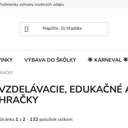
Podmienky ochrany osobných údajov
INKY
VÝBAVA DO ŠKÔLKY
🌟 KARNEVAL 
HRAČKY
VZDELÁVACIE, EDUKAČNÉ 
HRAČKY
Stránka
1
z
2
-
132
položiek celkom