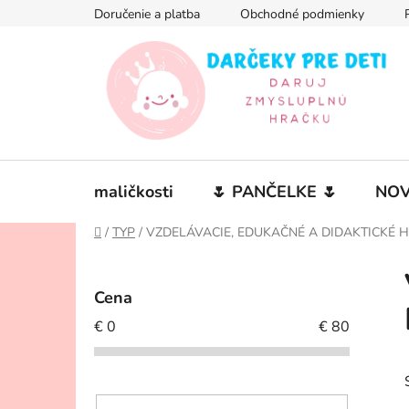
Prejsť
Doručenie a platba
Obchodné podmienky
na
obsah
maličkosti
🌷 PANČELKE 🌷
NOV
Domov
/
TYP
/
VZDELÁVACIE, EDUKAČNÉ A DIDAKTICKÉ 
B
o
Cena
č
€
0
€
80
n
ý
p
a