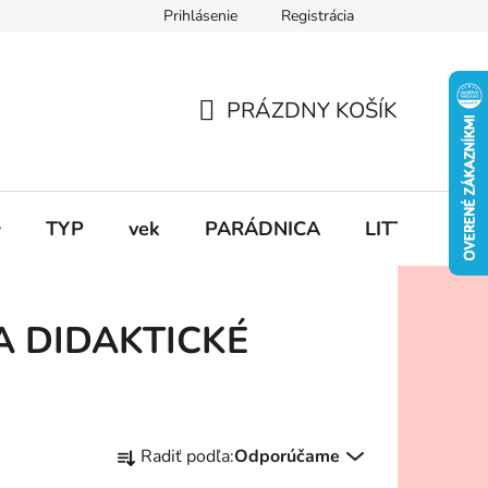
Prihlásenie
Registrácia
PRÁZDNY KOŠÍK
NÁKUPNÝ
KOŠÍK

TYP
vek
PARÁDNICA
LITTLE DUT
A DIDAKTICKÉ
R
Radiť podľa:
Odporúčame
a