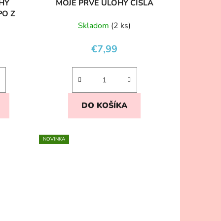
HY
MOJE PRVÉ ÚLOHY ČÍSLA
PO Z
Skladom
(2 ks)
€7,99
DO KOŠÍKA
NOVINKA