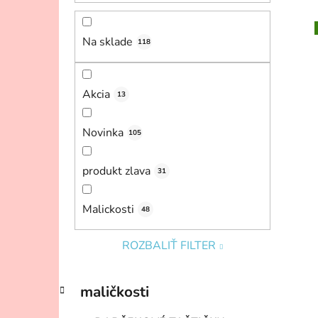
n
e
Na sklade
118
l
i
Akcia
13
Novinka
105
produkt zlava
31
Malickosti
48
ROZBALIŤ FILTER
K
Preskočiť
maličkosti
a
kategórie
t