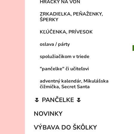
HRAČKY NA VON
ZRKADIELKA, PEŇAŽENKY,
ŠPERKY
KĽÚČENKA, PRÍVESOK
oslava / párty
spolužiačikom v triede
"pančelke" či učiteľovi
adventný kalendár, Mikulášska
čižmička, Secret Santa
🌷 PANČELKE 🌷
NOVINKY
VÝBAVA DO ŠKÔLKY