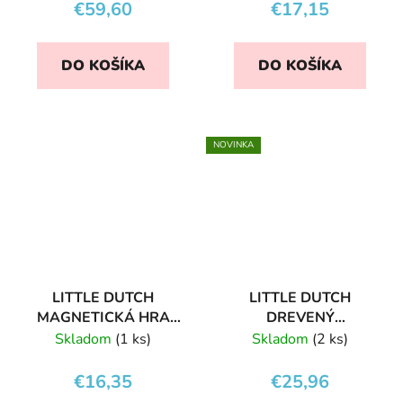
€59,60
€17,15
DO KOŠÍKA
DO KOŠÍKA
NOVINKA
LITTLE DUTCH
LITTLE DUTCH
MAGNETICKÁ HRA
DREVENÝ
OBLEČ ROSU A JIMA
NÁKLADIAK S
Skladom
(1 ks)
Skladom
(2 ks)
AUTÍČKAMI
€16,35
€25,96