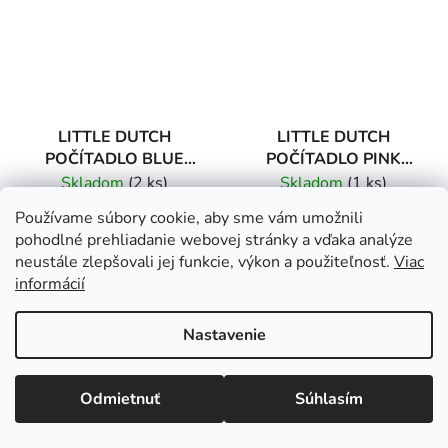
LITTLE DUTCH
LITTLE DUTCH
POČÍTADLO BLUE
POČÍTADLO PINK
NEW
NEW
Skladom
(2 ks)
Skladom
(1 ks)
Používame súbory cookie, aby sme vám umožnili
€18,10
€18,10
pohodlné prehliadanie webovej stránky a vďaka analýze
neustále zlepšovali jej funkcie, výkon a použiteľnosť.
Viac
informácií
DO KOŠÍKA
DO KOŠÍKA
Nastavenie
AKCIA
Odmietnuť
Súhlasím