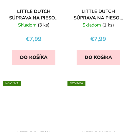
LITTLE DUTCH
LITTLE DUTCH
SÚPRAVA NA PIESOK
SÚPRAVA NA PIESOK
NÁMORNÍCKY ZÁLIV
KVETY A MOTÝLE
Skladom
(3 ks)
Skladom
(1 ks)
€7,99
€7,99
DO KOŠÍKA
DO KOŠÍKA
NOVINKA
NOVINKA