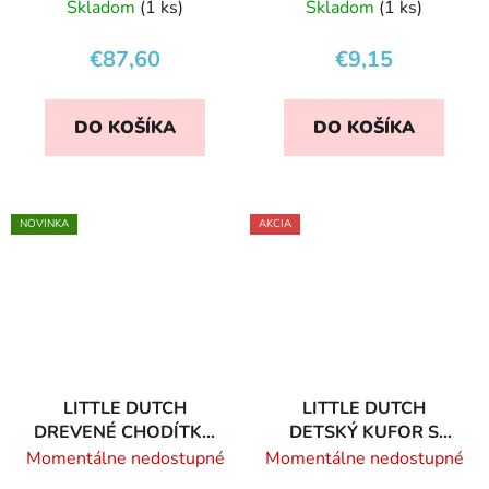
S PERINKOU
KVETY A MOTÝLE
Skladom
(1 ks)
Skladom
(1 ks)
€87,60
€9,15
DO KOŠÍKA
DO KOŠÍKA
NOVINKA
AKCIA
LITTLE DUTCH
LITTLE DUTCH
DREVENÉ CHODÍTKO
DETSKÝ KUFOR S
KVETY A MOTÝLE
KOLIESKAMI KVETY A
Momentálne nedostupné
Momentálne nedostupné
MOTÝLE