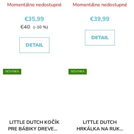
SADOU NA SPANIE
LEKÁRSKOU SADOU
Momentálne nedostupné
Momentálne nedostupné
€35,99
€39,99
€40
(–10 %)
DETAIL
DETAIL
NOVINKA
NOVINKA
LITTLE DUTCH KOČÍK
LITTLE DUTCH
PRE BÁBIKY DREVENÝ
HRKÁLKA NA RUKU