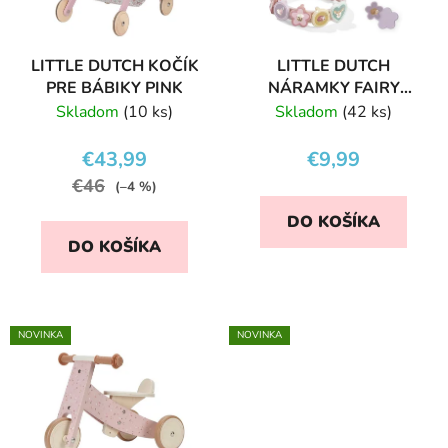
p
u
r
k
LITTLE DUTCH KOČÍK
LITTLE DUTCH
o
t
PRE BÁBIKY PINK
NÁRAMKY FAIRY
d
o
GARDEN
Skladom
(10 ks)
Skladom
(42 ks)
u
v
k
€43,99
€9,99
t
€46
(–4 %)
o
DO KOŠÍKA
v
DO KOŠÍKA
NOVINKA
NOVINKA