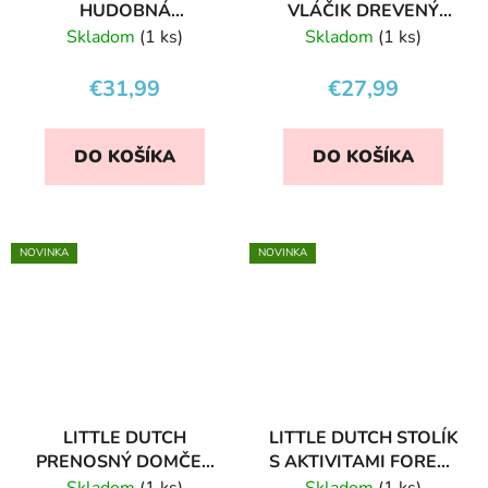
HUDOBNÁ
VLÁČIK DREVENÝ
ŠPERKOVNICA
JEŽKO FAIRY GARDEN
Skladom
(1 ks)
Skladom
(1 ks)
FOREST FRIENDS
€31,99
€27,99
DO KOŠÍKA
DO KOŠÍKA
NOVINKA
NOVINKA
LITTLE DUTCH
LITTLE DUTCH STOLÍK
PRENOSNÝ DOMČEK
S AKTIVITAMI FOREST
PRE VÍLY FAIRY
FRIENDS
Skladom
(1 ks)
Skladom
(1 ks)