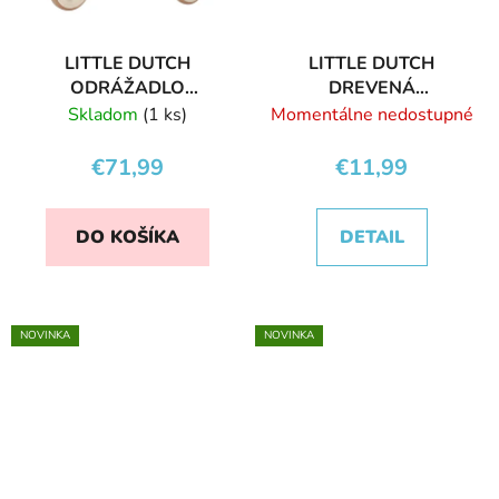
LITTLE DUTCH
LITTLE DUTCH
ODRÁŽADLO
DREVENÁ
TROJKOLKA
VKLADAČKA FAIRY
Skladom
(1 ks)
Momentálne nedostupné
DREVENÁ PINK
GARDEN
€71,99
€11,99
DO KOŠÍKA
DETAIL
NOVINKA
NOVINKA