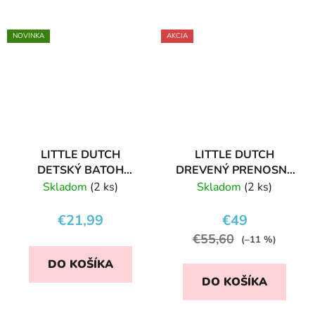
NOVINKA
AKCIA
LITTLE DUTCH
LITTLE DUTCH
DETSKÝ BATOH
DREVENÝ PRENOSNÝ
FARMA
DOMČEK FARMA
Skladom
(2 ks)
Skladom
(2 ks)
€21,99
€49
€55,60
(–11 %)
DO KOŠÍKA
DO KOŠÍKA