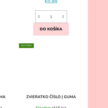
€0,89
DO KOŠÍKA
NOVINKA
UMA
ZVIERATKO ČÍSLO | GUMA
s)
Skladom
(416 ks)