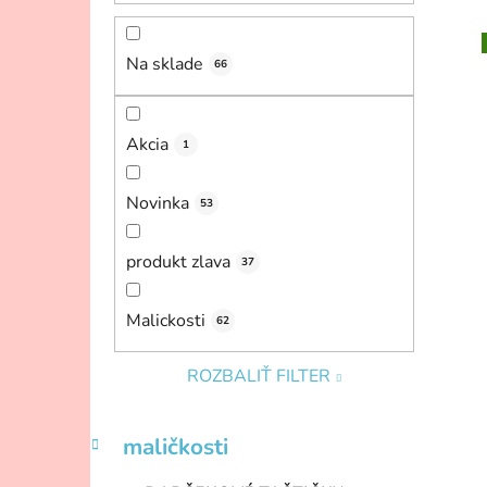
n
e
Na sklade
66
l
i
Akcia
1
Novinka
53
produkt zlava
37
Malickosti
62
ROZBALIŤ FILTER
K
Preskočiť
maličkosti
a
kategórie
t