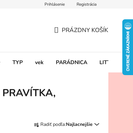
Prihlásenie
Registrácia
PRÁZDNY KOŠÍK
NÁKUPNÝ
KOŠÍK

TYP
vek
PARÁDNICA
LITTLE DUT
 PRAVÍTKA,
R
Radiť podľa:
Najlacnejšie
a