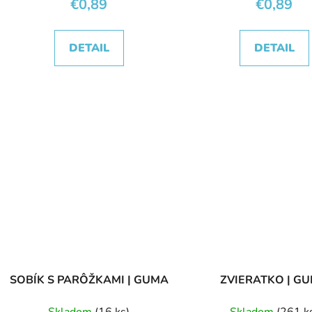
€0,89
€0,89
DETAIL
DETAIL
SOBÍK S PARÔŽKAMI | GUMA
ZVIERATKO | G
Skladom
(16 ks)
Skladom
(261 k