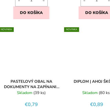
DO KOŠÍKA
DO KOŠÍKA
NOVINKA
NOVINKA
PASTELOVÝ OBAL NA
DIPLOM | AHOJ Š
DOKUMENTY NA ZAPÍNANIE
A5 YELLOW
Skladom
(39 ks)
Skladom
(80 ks
€0,79
€0,89