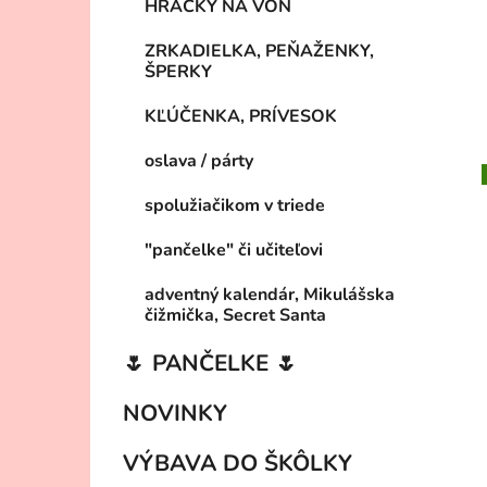
HRAČKY NA VON
ZRKADIELKA, PEŇAŽENKY,
ŠPERKY
KĽÚČENKA, PRÍVESOK
oslava / párty
spolužiačikom v triede
"pančelke" či učiteľovi
adventný kalendár, Mikulášska
čižmička, Secret Santa
🌷 PANČELKE 🌷
NOVINKY
VÝBAVA DO ŠKÔLKY