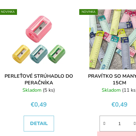
V
NOVINKA
NOVINKA
ý
p
s
p
r
o
d
PERLEŤOVÉ STRÚHADLO DO
PRAVÍTKO SO MAN
u
PERAČNÍKA
15CM
k
Skladom
(5 ks)
Skladom
(11 ks
t
o
€0,49
€0,49
v
DETAIL