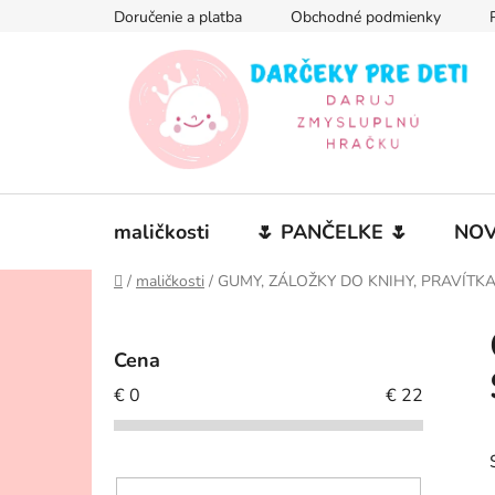
Prejsť
Doručenie a platba
Obchodné podmienky
na
obsah
maličkosti
🌷 PANČELKE 🌷
NOV
Domov
/
maličkosti
/
GUMY, ZÁLOŽKY DO KNIHY, PRAVÍTK
B
o
Cena
č
€
0
€
22
n
ý
p
a