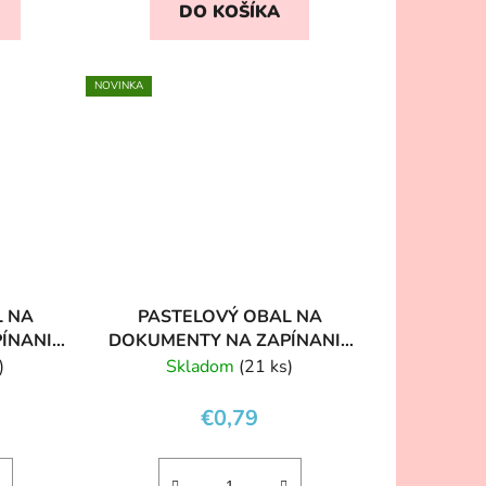
DO KOŠÍKA
NOVINKA
L NA
PASTELOVÝ OBAL NA
ÍNANIE
DOKUMENTY NA ZAPÍNANIE
A5 PINK
)
Skladom
(21 ks)
€0,79