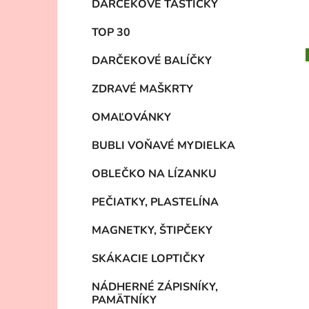
DARČEKOVÉ TAŠTIČKY
e
g
TOP 30
ó
r
DARČEKOVÉ BALÍČKY
i
e
ZDRAVÉ MAŠKRTY
OMAĽOVÁNKY
BUBLI VOŇAVÉ MYDIELKA
OBLEČKO NA LÍZANKU
PEČIATKY, PLASTELÍNA
MAGNETKY, ŠTIPČEKY
SKÁKACIE LOPTIČKY
NÁDHERNÉ ZÁPISNÍKY,
PAMÄTNÍKY