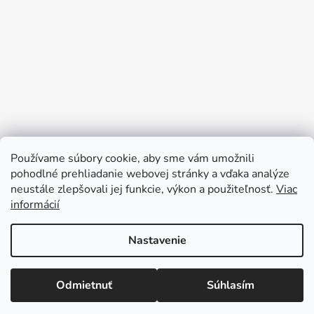
Používame súbory cookie, aby sme vám umožnili
pohodlné prehliadanie webovej stránky a vďaka analýze
neustále zlepšovali jej funkcie, výkon a použiteľnosť.
Viac
Sledovať na Instagrame
informácií
Nastavenie
Vytvoril Shoptet
Copyright 2026
Darčeky pre deti
. Všetky práva
Odmietnuť
Súhlasím
vyhradené.
Upraviť nastavenie cookies
//