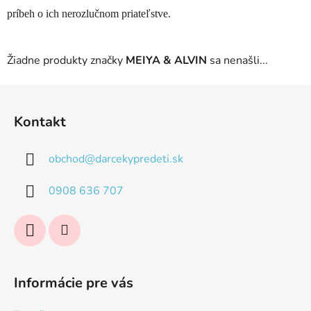
príbeh o ich nerozlučnom priateľstve.
Žiadne produkty značky
MEIYA & ALVIN
sa nenašli...
Z
á
Kontakt
p
ä
obchod
@
darcekypredeti.sk
t
i
0908 636 707
e
Informácie pre vás