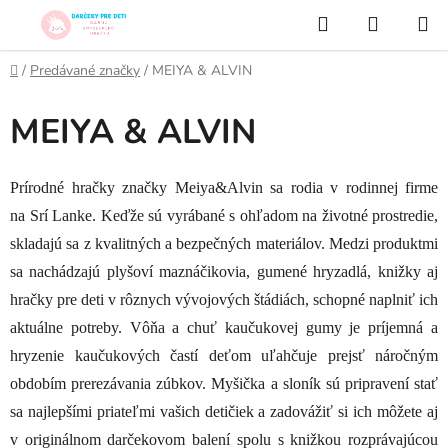
Prejsť
Hľadať
NÁKUP
na
KOŠÍK
obsah
Domov
/
Predávané značky
/
MEIYA & ALVIN
MEIYA & ALVIN
Prírodné hračky značky Meiya&Alvin sa rodia v rodinnej firme
na Srí Lanke. Keďže sú vyrábané s ohľadom na životné prostredie,
skladajú sa z kvalitných a bezpečných materiálov. Medzi produktmi
sa nachádzajú plyšoví maznáčikovia, gumené hryzadlá, knižky aj
hračky pre deti v rôznych vývojových štádiách, schopné naplniť ich
aktuálne potreby. Vôňa a chuť kaučukovej gumy je príjemná a
hryzenie kaučukových častí deťom uľahčuje prejsť náročným
obdobím prerezávania zúbkov. Myšička a sloník sú pripravení stať
sa najlepšími priateľmi vašich detičiek a zadovážiť si ich môžete aj
v originálnom darčekovom balení spolu s knižkou rozprávajúcou