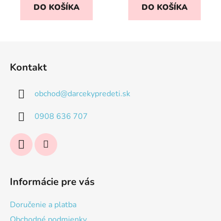
DO KOŠÍKA
DO KOŠÍKA
Z
á
Kontakt
p
ä
obchod
@
darcekypredeti.sk
t
i
0908 636 707
e
Informácie pre vás
Doručenie a platba
Obchodné podmienky