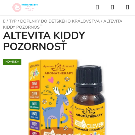
Prejsť
Hľadať
NÁKUP
na
KOŠÍK
obsah
Domov
/
TYP
/
DOPLNKY DO DETSKÉHO KRÁĽOVSTVA
/
ALTEVITA
KIDDY POZORNOSŤ
ALTEVITA KIDDY
POZORNOSŤ
NOVINKA