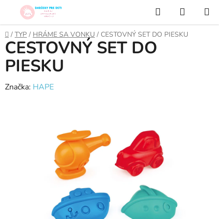
Prejsť
Hľadať
NÁKUP
na
KOŠÍK
obsah
Domov
/
TYP
/
HRÁME SA VONKU
/
CESTOVNÝ SET DO PIESKU
CESTOVNÝ SET DO
PIESKU
Značka:
HAPE