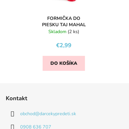
FORMIČKA DO
PIESKU TAJ MAHAL
Skladom
(2 ks)
€2,99
DO KOŠÍKA
Z
á
Kontakt
p
ä
obchod
@
darcekypredeti.sk
t
i
0908 636 707