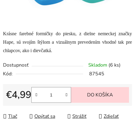
Krásne farebné formičky do piesku, z dielne nemeckej značky
Hape, sú svojím štýlom a vizuálnym prevedením vhodné tak pre
chlapcov, ako i dievčatká.
Dostupnosť
Skladom
(6 ks)
Kód:
87545
€4,99
DO KOŠÍKA
Jednotková cena:
Tlač
Opýtať sa
Strážiť
Zdieľať