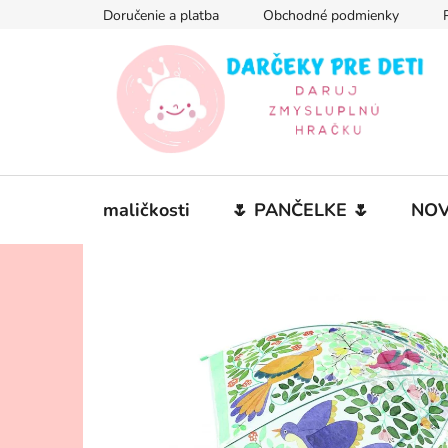
Prejsť
Doručenie a platba
Obchodné podmienky
na
obsah
maličkosti
🌷 PANČELKE 🌷
NOV