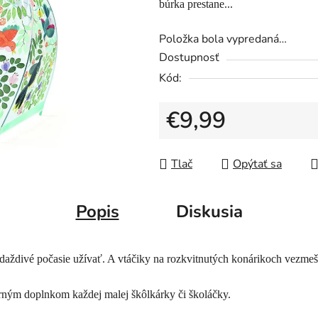
búrka prestane...
Položka bola vypredaná…
Dostupnosť
Kód:
€9,99
Jednotková cena:
Tlač
Opýtať sa
Popis
Diskusia
aždivé počasie užívať. A vtáčiky na rozkvitnutých konárikoch vezmeš 
rným doplnkom každej malej škôlkárky či školáčky.