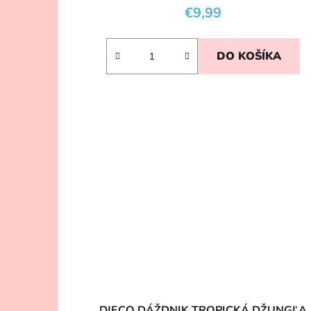
€9,99
DO KOŠÍKA
DJECO DÁŽDNIK TROPICKÁ DŽUNGĽA