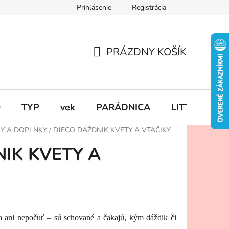
Prihlásenie
Registrácia
PRÁZDNY KOŠÍK
NÁKUPNÝ
KOŠÍK

TYP
vek
PARÁDNICA
LITTLE DUT
KY A DOPLNKY
/
DJECO DÁŽDNIK KVETY A VTÁČIKY
IK KVETY A
a ani nepočuť – sú schované a čakajú, kým dáždik či