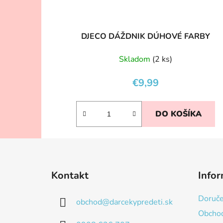
DJECO DÁŽDNIK DÚHOVÉ FARBY
Skladom
(2 ks)
€9,99
DO KOŠÍKA
Z
á
Kontakt
Infor
p
ä
Doruče
obchod
@
darcekypredeti.sk
t
Obcho
i