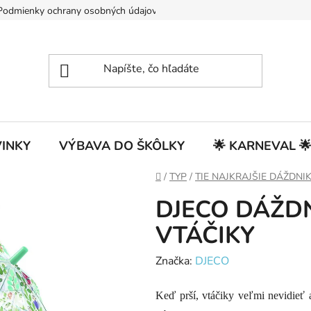
Podmienky ochrany osobných údajov
INKY
VÝBAVA DO ŠKÔLKY
🌟 KARNEVAL 
Domov
/
TYP
/
TIE NAJKRAJŠIE DÁŽDNI
DJECO DÁŽDN
VTÁČIKY
Značka:
DJECO
Keď prší, vtáčiky veľmi nevidieť 