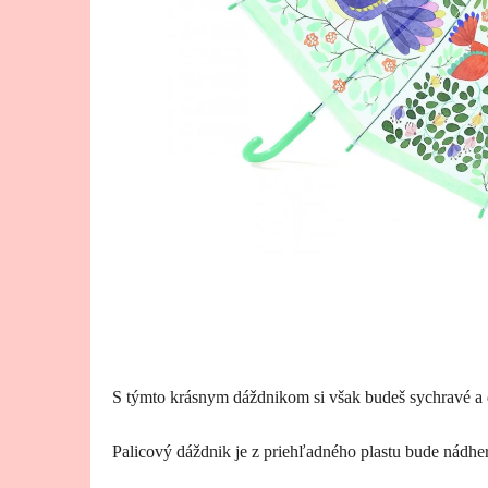
S týmto krásnym dáždnikom si však budeš sychravé a d
Palicový dáždnik je z priehľadného plastu bude nádhe