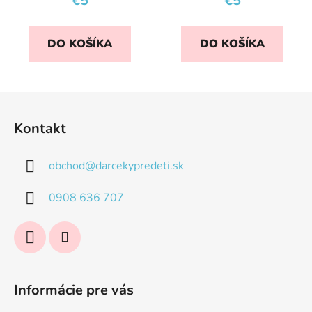
€5
€5
DO KOŠÍKA
DO KOŠÍKA
Z
á
Kontakt
p
ä
obchod
@
darcekypredeti.sk
t
i
0908 636 707
e
Informácie pre vás