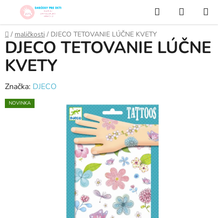
Prejsť
Hľadať
NÁKUP
na
KOŠÍK
obsah
Domov
/
maličkosti
/
DJECO TETOVANIE LÚČNE KVETY
DJECO TETOVANIE LÚČNE
KVETY
Značka:
DJECO
NOVINKA