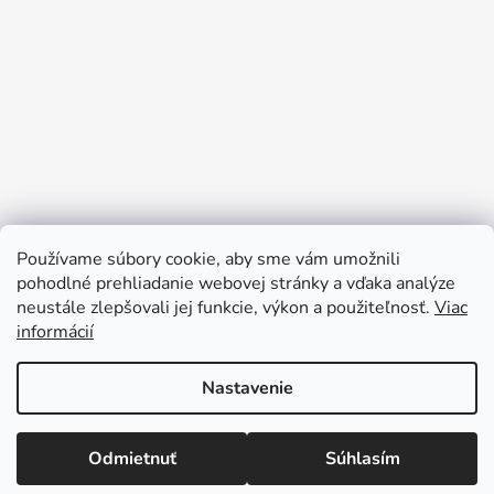
Používame súbory cookie, aby sme vám umožnili
pohodlné prehliadanie webovej stránky a vďaka analýze
neustále zlepšovali jej funkcie, výkon a použiteľnosť.
Viac
Sledovať na Instagrame
informácií
Nastavenie
Vytvoril Shoptet
Copyright 2026
Darčeky pre deti
. Všetky práva
Odmietnuť
Súhlasím
vyhradené.
Upraviť nastavenie cookies