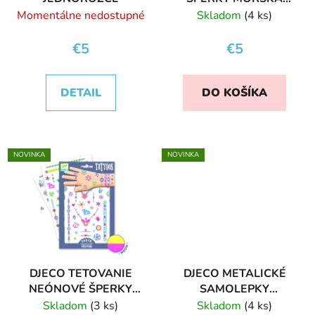
VÍLA FIONA
Momentálne nedostupné
Skladom
(4 ks)
€5
€5
DETAIL
DO KOŠÍKA
NOVINKA
NOVINKA
DJECO TETOVANIE
DJECO METALICKÉ
NEÓNOVÉ ŠPERKY
SAMOLEPKY
JENNI
FANTÁZIA 160KS
Skladom
(3 ks)
Skladom
(4 ks)