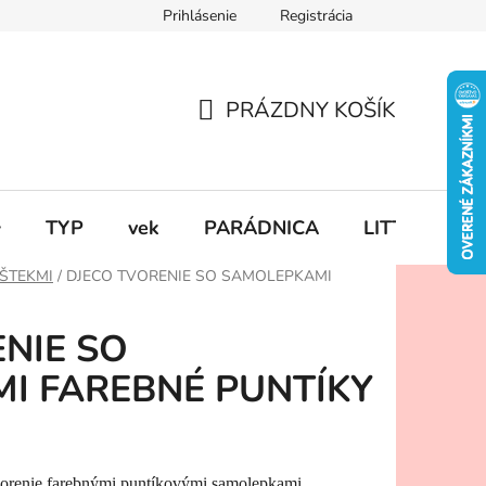
Prihlásenie
Registrácia
PRÁZDNY KOŠÍK
NÁKUPNÝ
KOŠÍK

TYP
vek
PARÁDNICA
LITTLE DUT
ŠTEKMI
/
DJECO TVORENIE SO SAMOLEPKAMI
NIE SO
I FAREBNÉ PUNTÍKY
vorenie farebnými puntíkovými samolepkami.