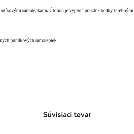
puntíkovými samolepkami. Úlohou je vyplniť prázdne bodky farebnými
bných puntíkových samolepiek
Súvisiaci tovar