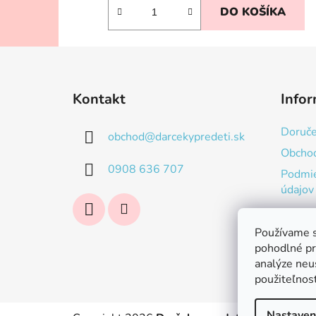
DO KOŠÍKA
Z
á
Kontakt
Infor
p
ä
Doruče
obchod
@
darcekypredeti.sk
t
Obcho
i
0908 636 707
Podmie
e
údajov
Používame s
pohodlné pr
analýze neus
použiteľnos
Nastaven