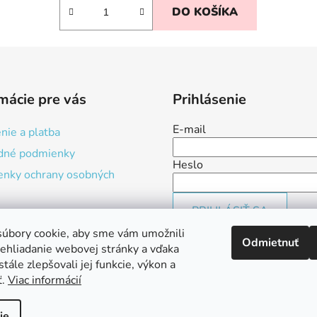
DO KOŠÍKA
mácie pre vás
Prihlásenie
E-mail
nie a platba
dné podmienky
Heslo
nky ochrany osobných
PRIHLÁSIŤ SA
úbory cookie, aby sme vám umožnili
Nová registrácia
Zabudnuté 
Odmietnuť
ehliadanie webovej stránky a vďaka
tále zlepšovali jej funkcie, výkon a
ť.
Viac informácií
ie