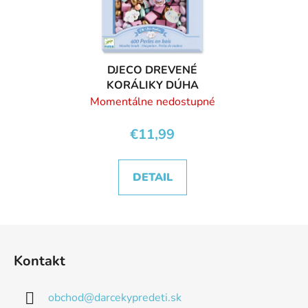
DJECO DREVENÉ
KORÁLIKY DÚHA
Momentálne nedostupné
€11,99
DETAIL
Z
á
Kontakt
p
ä
obchod
@
darcekypredeti.sk
t