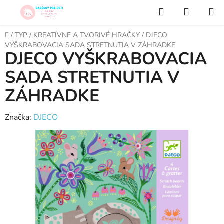
Prejsť
Hľadať
NÁKUP
na
KOŠÍK
obsah
Domov
/
TYP
/
KREATÍVNE A TVORIVÉ HRAČKY
/
DJECO
VYŠKRABOVACIA SADA STRETNUTIA V ZÁHRADKE
DJECO VYŠKRABOVACIA
SADA STRETNUTIA V
ZÁHRADKE
Značka:
DJECO