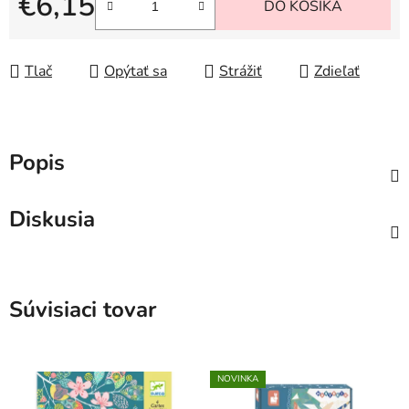
€6,15
DO KOŠÍKA
Jednotková cena:
Tlač
Opýtať sa
Strážiť
Zdieľať
Popis
Diskusia
Súvisiaci tovar
NOVINKA