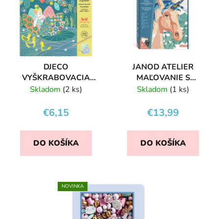
DJECO
JANOD ATELIER
VYŠKRABOVACIA
MAĽOVANIE S
SADA JAZERO S
ČÍSLAMI FANTAZIJNÉ
Skladom
(2 ks)
Skladom
(1 ks)
DÚHOVÝM LESKOM
ZVIERATÁ
€6,15
€13,99
DO KOŠÍKA
DO KOŠÍKA
NOVINKA