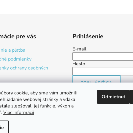
mácie pre vás
Prihlásenie
E-mail
nie a platba
dné podmienky
Heslo
nky ochrany osobných
PRIHLÁSIŤ SA
úbory cookie, aby sme vám umožnili
Nová registrácia
Zabudnuté 
Odmietnuť
ehliadanie webovej stránky a vďaka
tále zlepšovali jej funkcie, výkon a
ť.
Viac informácií
ie
a vyhradené.
Upraviť nastavenie cookies