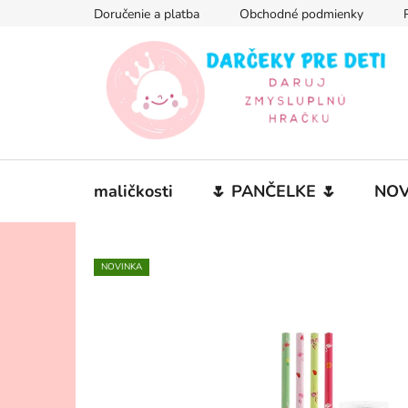
Prejsť
Doručenie a platba
Obchodné podmienky
na
obsah
maličkosti
🌷 PANČELKE 🌷
NOV
NOVINKA