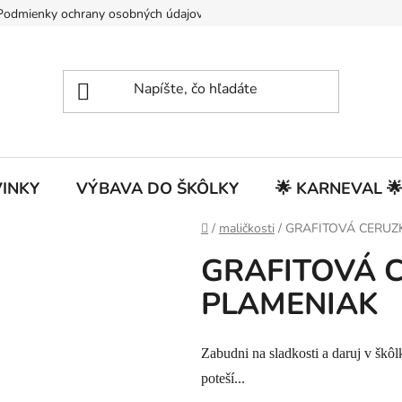
Podmienky ochrany osobných údajov
INKY
VÝBAVA DO ŠKÔLKY
🌟 KARNEVAL 
Domov
/
maličkosti
/
GRAFITOVÁ CERUZ
GRAFITOVÁ 
PLAMENIAK
Zabudni na sladkosti a daruj v škô
poteší...