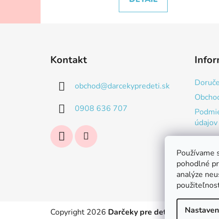
Z
á
Kontakt
Infor
p
ä
Doruče
obchod
@
darcekypredeti.sk
t
Obcho
i
0908 636 707
Podmie
e
údajov
Používame s
pohodlné pr
analýze neus
použiteľnos
Nastaven
Copyright 2026
Darčeky pre deti
. Všetky práv