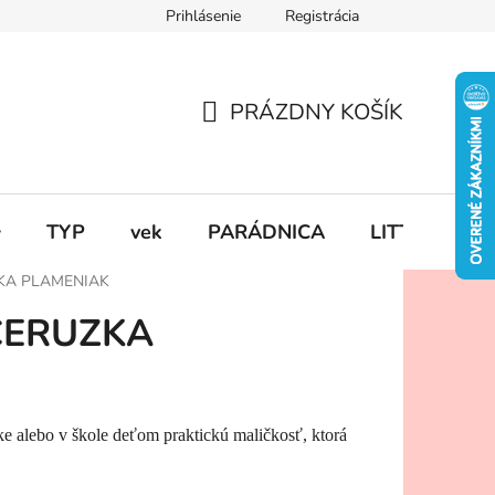
Prihlásenie
Registrácia
PRÁZDNY KOŠÍK
NÁKUPNÝ
KOŠÍK

TYP
vek
PARÁDNICA
LITTLE DUT
KA PLAMENIAK
CERUZKA
lke alebo v škole deťom praktickú maličkosť, ktorá