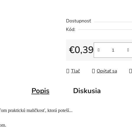
Dostupnosť
Kód:
€0,39
Jednotková cena:
Tlač
Opýtať sa
Popis
Diskusia
ťom praktickú maličkosť, ktorá poteší...
lom.