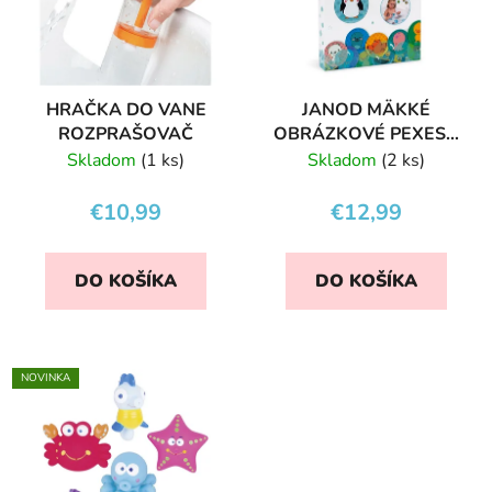
HRAČKA DO VANE
JANOD MÄKKÉ
ROZPRAŠOVAČ
OBRÁZKOVÉ PEXESO
DO VANE 24KS
Skladom
(1 ks)
Skladom
(2 ks)
€10,99
€12,99
DO KOŠÍKA
DO KOŠÍKA
NOVINKA