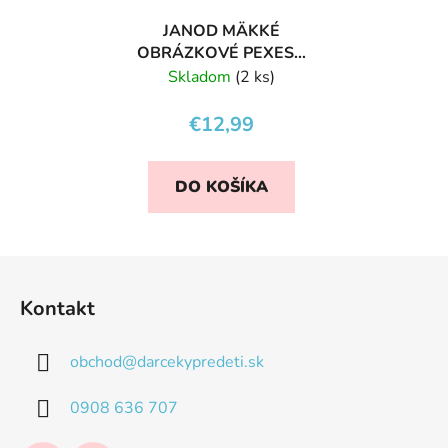
JANOD MÄKKÉ
OBRÁZKOVÉ PEXESO
DO VANE MORE 24KS
Skladom
(2 ks)
€12,99
DO KOŠÍKA
Z
á
Kontakt
p
ä
obchod
@
darcekypredeti.sk
t
i
0908 636 707
e