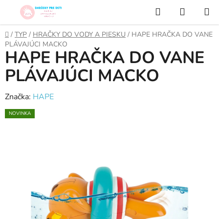
Prejsť
Hľadať
NÁKUP
na
KOŠÍK
obsah
Domov
/
TYP
/
HRAČKY DO VODY A PIESKU
/
HAPE HRAČKA DO VANE
PLÁVAJÚCI MACKO
HAPE HRAČKA DO VANE
PLÁVAJÚCI MACKO
Značka:
HAPE
NOVINKA