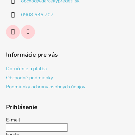
obchod
@
darcekypredeti.sk
t
i
0908 636 707
e
Informácie pre vás
Doručenie a platba
Obchodné podmienky
Podmienky ochrany osobných údajov
Prihlásenie
E-mail
Heslo