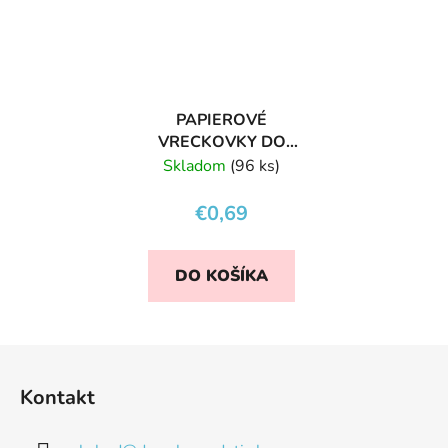
PAPIEROVÉ
VRECKOVKY DO
RUKSAČIKA
Skladom
(96 ks)
MRAVČEK
€0,69
DO KOŠÍKA
Z
á
Kontakt
p
ä