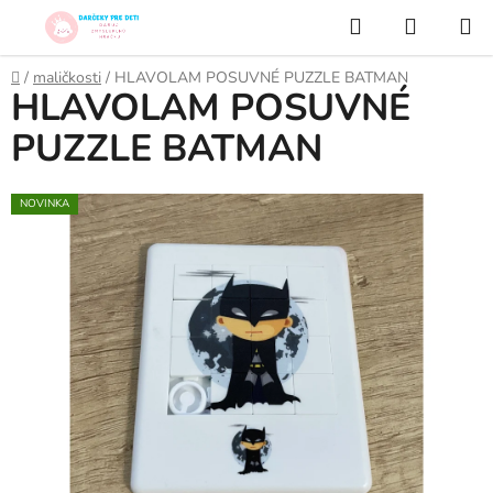
Prejsť
Hľadať
NÁKUP
na
KOŠÍK
obsah
Domov
/
maličkosti
/
HLAVOLAM POSUVNÉ PUZZLE BATMAN
HLAVOLAM POSUVNÉ
PUZZLE BATMAN
NOVINKA