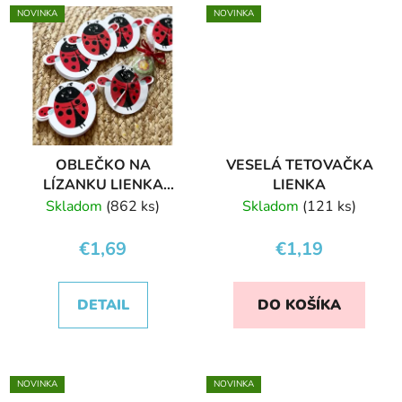
NOVINKA
NOVINKA
OBLEČKO NA
VESELÁ TETOVAČKA
LÍZANKU LIENKA
LIENKA
KRASOLIENKA
Skladom
(862 ks)
Skladom
(121 ks)
€1,69
€1,19
DETAIL
DO KOŠÍKA
NOVINKA
NOVINKA