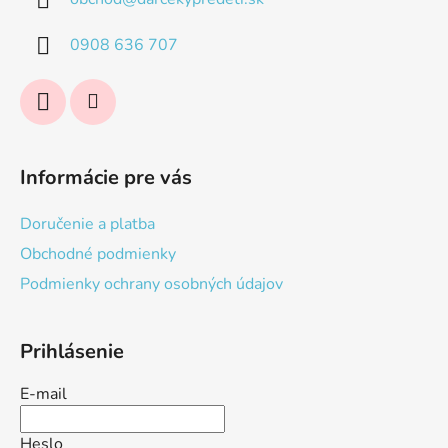
t
i
0908 636 707
e
Informácie pre vás
Doručenie a platba
Obchodné podmienky
Podmienky ochrany osobných údajov
Prihlásenie
E-mail
Heslo