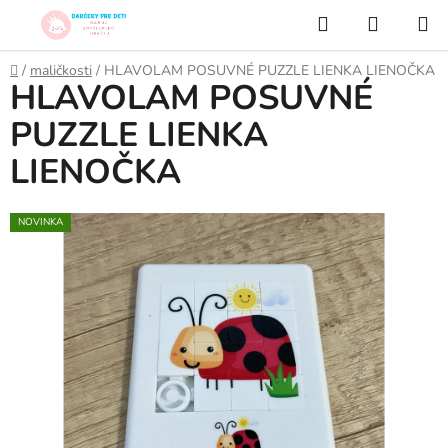
Prejsť
Hľadať
NÁKUP
na
KOŠÍK
obsah
Domov
/
maličkosti
/
HLAVOLAM POSUVNÉ PUZZLE LIENKA LIENOČKA
HLAVOLAM POSUVNÉ
PUZZLE LIENKA
LIENOČKA
NOVINKA