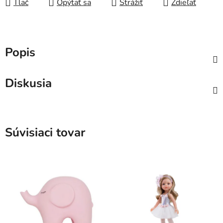
Tlač
Opýtať sa
Strážiť
Zdieľať
Popis
Diskusia
Súvisiaci tovar