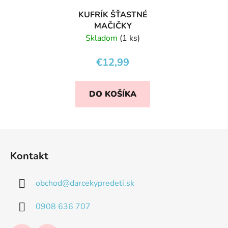
KUFRÍK ŠŤASTNÉ
MAČIČKY
Skladom
(1 ks)
€12,99
DO KOŠÍKA
Z
á
Kontakt
p
ä
obchod
@
darcekypredeti.sk
t
i
0908 636 707
e