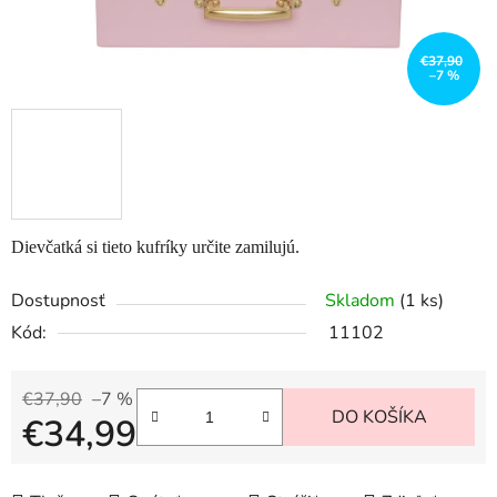
€37,90
–7 %
Dievčatká si tieto kufríky určite zamilujú.
Dostupnosť
Skladom
(1 ks)
Kód:
11102
€37,90
–7 %
DO KOŠÍKA
€34,99
Jednotková cena: