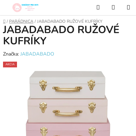
Prejsť
Hľadať
NÁKUP
na
KOŠÍK
obsah
Domov
/
PARÁDNICA
/
JABADABADO RUŽOVÉ KUFRÍKY
JABADABADO RUŽOVÉ
KUFRÍKY
Značka:
JABADABADO
AKCIA