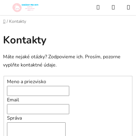
Prejsť
Hľadať
NÁKUP
na
KOŠÍK
obsah
Domov
/
Kontakty
Kontakty
Máte nejaké otázky? Zodpovieme ich. Prosím, pozorne
vyplňte kontaktné údaje.
Meno a priezvisko
Email
Správa