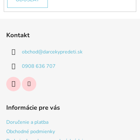
Z
á
Kontakt
p
ä
obchod
@
darcekypredeti.sk
t
i
0908 636 707
e
Informácie pre vás
Doručenie a platba
Obchodné podmienky