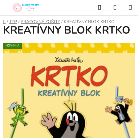
Prejsť
Hľadať
NÁKUP
na
KOŠÍK
obsah
Domov
/
TYP
/
PRACOVNÉ ZOŠITY
/
KREATÍVNY BLOK KRTKO
KREATÍVNY BLOK KRTKO
NOVINKA