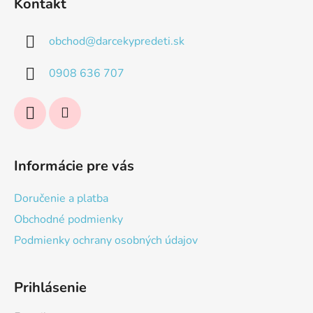
Kontakt
p
ä
obchod
@
darcekypredeti.sk
t
i
0908 636 707
e
Informácie pre vás
Doručenie a platba
Obchodné podmienky
Podmienky ochrany osobných údajov
Prihlásenie