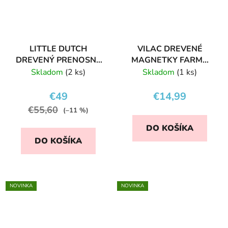
LITTLE DUTCH
VILAC DREVENÉ
DREVENÝ PRENOSNÝ
MAGNETKY FARMA
DOMČEK FARMA
20 KS
Skladom
(2 ks)
Skladom
(1 ks)
€49
€14,99
€55,60
(–11 %)
DO KOŠÍKA
DO KOŠÍKA
NOVINKA
NOVINKA