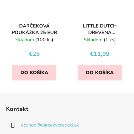
DARČEKOVÁ
LITTLE DUTCH
POUKÁŽKA 25 EUR
DREVENÁ
VKLADAČKA FOREST
Skladom
(100 ks)
Skladom
(1 ks)
FRIENDS
€25
€11,99
DO KOŠÍKA
DO KOŠÍKA
Z
á
Kontakt
p
ä
obchod
@
darcekypredeti.sk
t