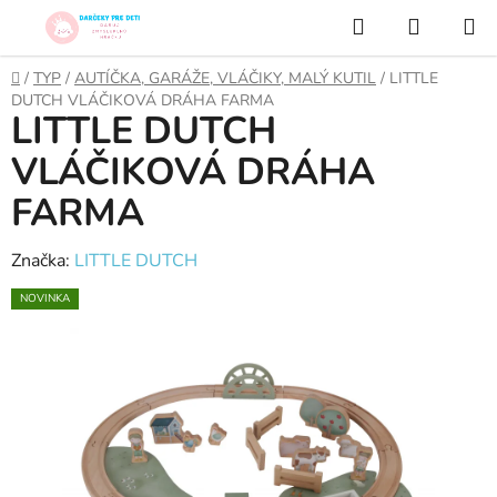
Prejsť
Hľadať
NÁKUP
na
KOŠÍK
obsah
Domov
/
TYP
/
AUTÍČKA, GARÁŽE, VLÁČIKY, MALÝ KUTIL
/
LITTLE
DUTCH VLÁČIKOVÁ DRÁHA FARMA
LITTLE DUTCH
VLÁČIKOVÁ DRÁHA
FARMA
Značka:
LITTLE DUTCH
NOVINKA