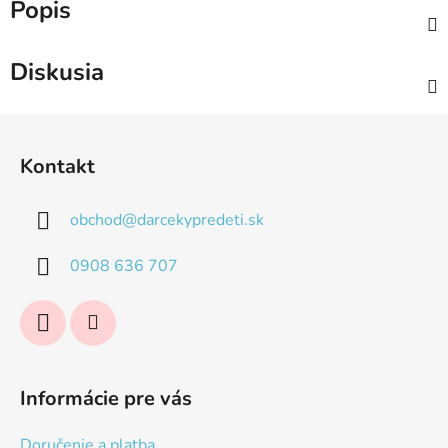
Popis
Diskusia
Z
á
Kontakt
p
ä
obchod
@
darcekypredeti.sk
t
i
0908 636 707
e
Informácie pre vás
Doručenie a platba