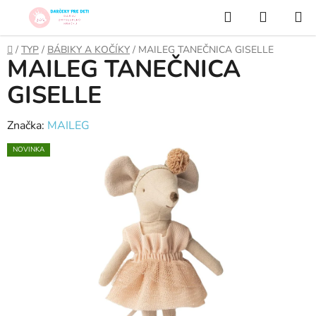
Prejsť
Hľadať
NÁKUP
na
KOŠÍK
obsah
Domov
/
TYP
/
BÁBIKY A KOČÍKY
/
MAILEG TANEČNICA GISELLE
MAILEG TANEČNICA
GISELLE
Značka:
MAILEG
NOVINKA