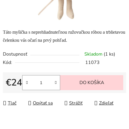
Táto myšička s neprehliadnuteľnou ružovučkou róbou a trblietavou
čelenkou vás očarí na prvý pohľad.
Dostupnosť
Skladom
(1 ks)
Kód:
11073
€24
DO KOŠÍKA
Jednotková cena:
Tlač
Opýtať sa
Strážiť
Zdieľať