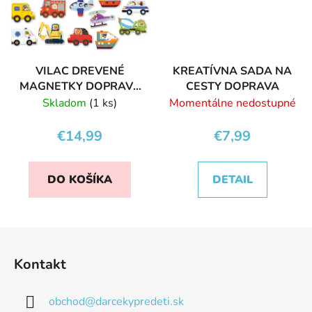
VILAC DREVENÉ
KREATÍVNA SADA NA
MAGNETKY DOPRAVA
CESTY DOPRAVA
20 KS
Skladom
(1 ks)
Momentálne nedostupné
€14,99
€7,99
DO KOŠÍKA
DETAIL
Z
á
Kontakt
p
ä
obchod
@
darcekypredeti.sk
t