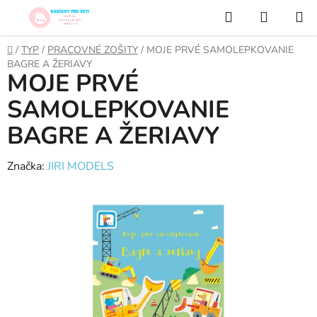
Prejsť
Hľadať
NÁKUP
na
KOŠÍK
obsah
Domov
/
TYP
/
PRACOVNÉ ZOŠITY
/
MOJE PRVÉ SAMOLEPKOVANIE
BAGRE A ŽERIAVY
MOJE PRVÉ
SAMOLEPKOVANIE
BAGRE A ŽERIAVY
Značka:
JIRI MODELS