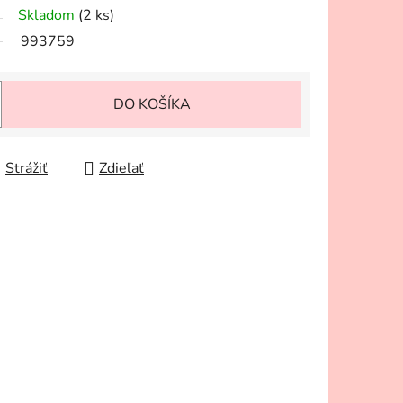
Skladom
(2 ks)
993759
DO KOŠÍKA
Strážiť
Zdieľať