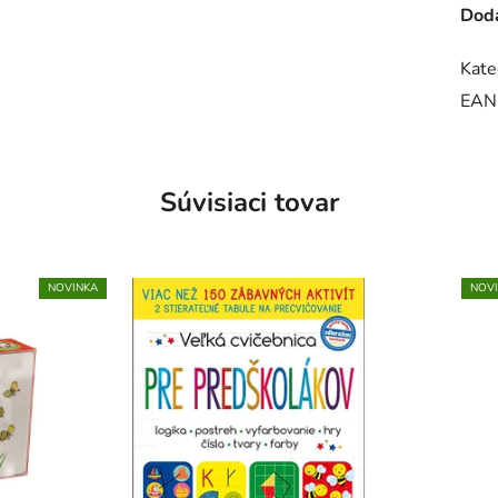
Doda
Kate
EAN
Súvisiaci tovar
NOVINKA
NOV