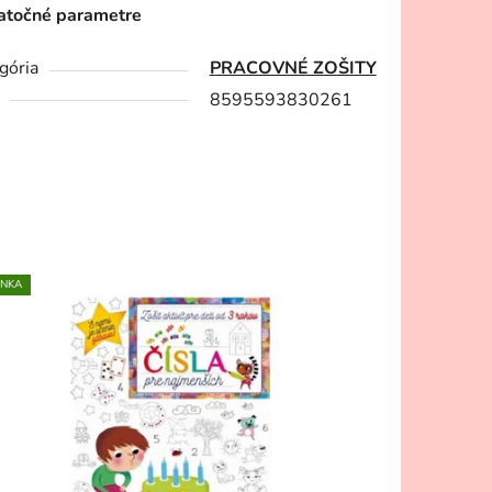
točné parametre
gória
PRACOVNÉ ZOŠITY
8595593830261
INKA