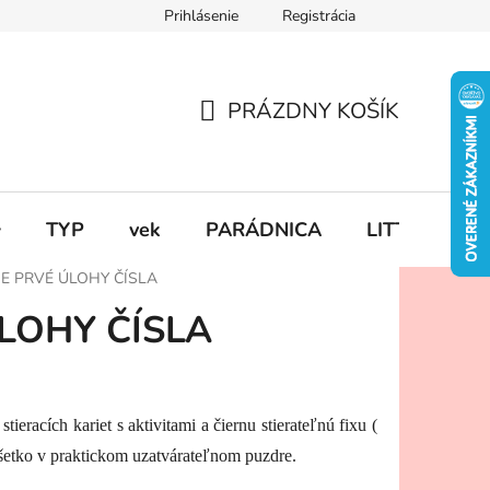
Prihlásenie
Registrácia
PRÁZDNY KOŠÍK
NÁKUPNÝ
KOŠÍK

TYP
vek
PARÁDNICA
LITTLE DUT
E PRVÉ ÚLOHY ČÍSLA
LOHY ČÍSLA
ieracích kariet s aktivitami a čiernu stierateľnú fixu (
všetko v praktickom uzatvárateľnom puzdre.