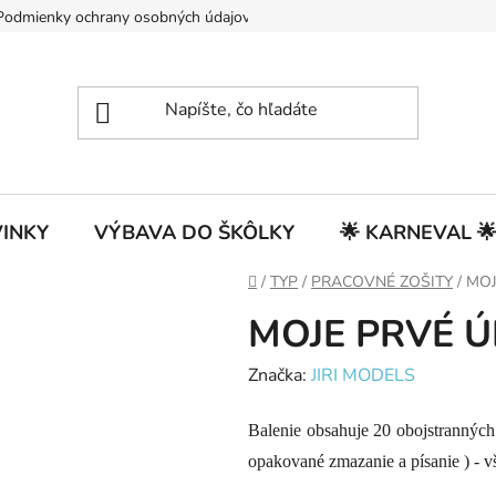
Podmienky ochrany osobných údajov
INKY
VÝBAVA DO ŠKÔLKY
🌟 KARNEVAL 
Domov
/
TYP
/
PRACOVNÉ ZOŠITY
/
MOJ
MOJE PRVÉ Ú
Značka:
JIRI MODELS
Balenie obsahuje 20 obojstranných st
opakované zmazanie a písanie ) - 