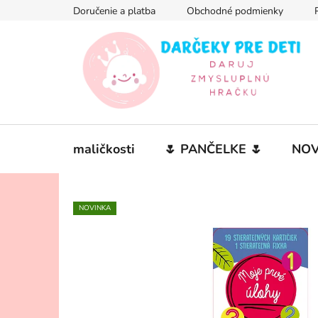
Prejsť
Doručenie a platba
Obchodné podmienky
na
obsah
maličkosti
🌷 PANČELKE 🌷
NOV
NOVINKA