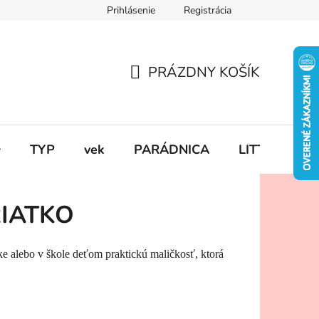
Prihlásenie
Registrácia
PRÁZDNY KOŠÍK
NÁKUPNÝ
KOŠÍK

TYP
vek
PARÁDNICA
LITTLE DUT
O
IATKO
lke alebo v škole deťom praktickú maličkosť, ktorá