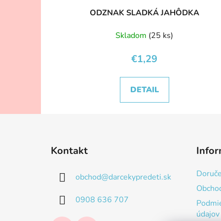
ODZNAK SLADKÁ JAHÔDKA
Skladom
(25 ks)
€1,29
DETAIL
Z
á
Kontakt
Infor
p
ä
Doruče
obchod
@
darcekypredeti.sk
t
Obcho
i
0908 636 707
Podmie
e
údajov