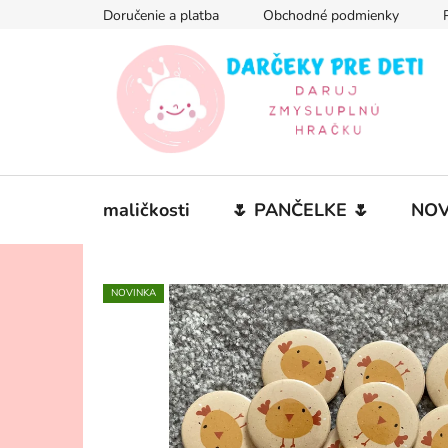
Prejsť
Doručenie a platba
Obchodné podmienky
na
obsah
maličkosti
🌷 PANČELKE 🌷
NOV
NOVINKA