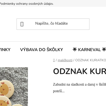
Podmienky ochrany osobných údajov
INKY
VÝBAVA DO ŠKÔLKY
🌟 KARNEVAL 
Domov
/
maličkosti
/
ODZNAK KURIATK
ODZNAK KUR
Zabudni na sladkosti a daruj v škô
poteší...