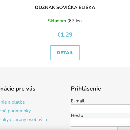
ODZNAK SOVIČKA ELIŠKA
Skladom
(67 ks)
€1,29
DETAIL
mácie pre vás
Prihlásenie
E-mail
nie a platba
dné podmienky
Heslo
nky ochrany osobných