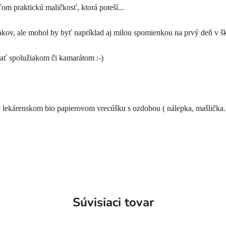
ťom praktickú maličkosť, ktorá poteší...
kov, ale mohol by byť napríklad aj milou spomienkou na prvý deň v šk
ať spolužiakom či kamarátom :-)
 v lekárenskom bio papierovom vrecúšku s ozdobou ( nálepka, mašlička..
Súvisiaci tovar