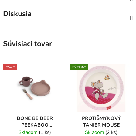
Diskusia
Súvisiaci tovar
AKCIA
NOVINKA
DONE BE DEER
PROTIŠMYKOVÝ
PEEKABOO
TANIER MOUSE
SILIKÓNOVÝ
Skladom
(1 ks)
Skladom
(2 ks)