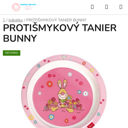
Prejsť
Hľadať
NÁKUP
na
KOŠÍK
obsah
Domov
/
bábätko
/
PROTIŠMYKOVÝ TANIER BUNNY
PROTIŠMYKOVÝ TANIER
BUNNY
NOVINKA