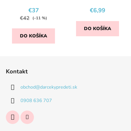
JEDÁLENSKÝ SET
PINK
€37
€6,99
€42
(–11 %)
DO KOŠÍKA
DO KOŠÍKA
Z
á
Kontakt
p
ä
obchod
@
darcekypredeti.sk
t
i
0908 636 707
e