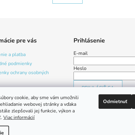
mácie pre vás
Prihlásenie
E-mail
nie a platba
dné podmienky
Heslo
nky ochrany osobných
PRIHLÁSIŤ SA
úbory cookie, aby sme vám umožnili
Nová registrácia
Zabudnuté 
Odmietnuť
ehliadanie webovej stránky a vďaka
tále zlepšovali jej funkcie, výkon a
ť.
Viac informácií
ie
a vyhradené.
Upraviť nastavenie cookies