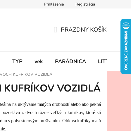
Prihlásenie
Registrácia
PRÁZDNY KOŠÍK
NÁKUPNÝ
KOŠÍK

TYP
vek
PARÁDNICA
LITTLE DUT
VOCH KUFRÍKOV VOZIDLÁ
 KUFRÍKOV VOZIDLÁ
deálna na ukrývanie malých drobností alebo ako pekná
a pozostáva z dvoch rôzne veľkých kufríkov, ktoré sú
ónu s polyesterovým prešívaním. Obidva kufríky majú
nie.