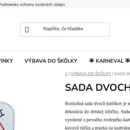
Podmienky ochrany osobných údajov
INKY
VÝBAVA DO ŠKÔLKY
🌟 KARNEVAL 
Domov
/
VÝBAVA DO ŠKÔLKY
/
SADA D
SADA DVOCH
Rozkošná sada dvoch kufríkov je i
dekorácia do detskej izbičky. Sad
vyrobené z pevného tvrdeného kart
kovovú rúčku a pracku na uzatvára