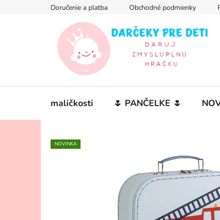
Prejsť
Doručenie a platba
Obchodné podmienky
na
obsah
maličkosti
🌷 PANČELKE 🌷
NOV
NOVINKA