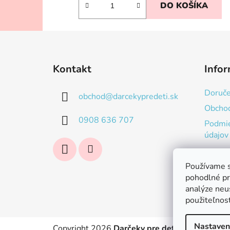
DO KOŠÍKA
Z
á
Kontakt
Infor
p
ä
Doruče
obchod
@
darcekypredeti.sk
t
Obcho
i
0908 636 707
Podmie
e
údajov
Používame s
pohodlné pr
analýze neus
použiteľnos
Nastaven
Copyright 2026
Darčeky pre deti
. Všetky práv