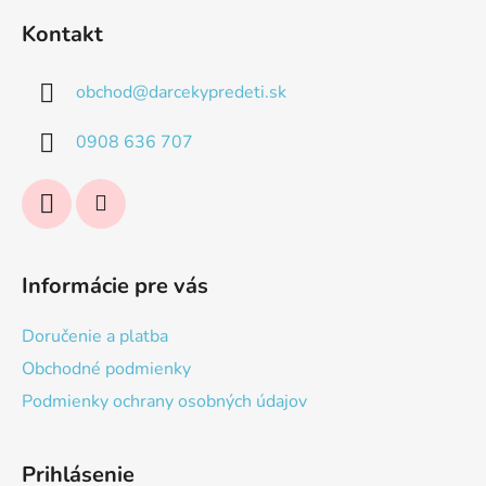
á
Kontakt
p
ä
obchod
@
darcekypredeti.sk
t
i
0908 636 707
e
Informácie pre vás
Doručenie a platba
Obchodné podmienky
Podmienky ochrany osobných údajov
Prihlásenie