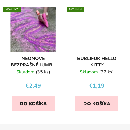
NOVINKA
NOVINKA
NEÓNOVÉ
BUBLIFUK HELLO
BEZPRAŠNÉ JUMBO
KITTY
KRIEDY
Skladom
(35 ks)
Skladom
(72 ks)
€2,49
€1,19
DO KOŠÍKA
DO KOŠÍKA
Z