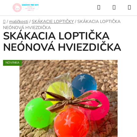
Prejsť
Hľadať
NÁKUP
na
KOŠÍK
obsah
Domov
/
maličkosti
/
SKÁKACIE LOPTIČKY
/
SKÁKACIA LOPTIČKA
NEÓNOVÁ HVIEZDIČKA
SKÁKACIA LOPTIČKA
NEÓNOVÁ HVIEZDIČKA
NOVINKA