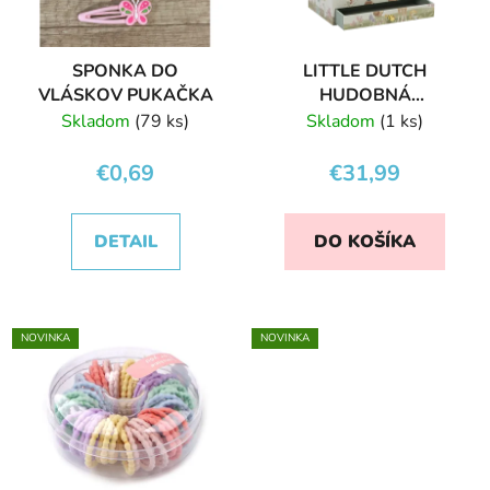
SPONKA DO
LITTLE DUTCH
VLÁSKOV PUKAČKA
HUDOBNÁ
ŠPERKOVNICA
Skladom
(79 ks)
Skladom
(1 ks)
FOREST FRIENDS
€0,69
€31,99
DETAIL
DO KOŠÍKA
NOVINKA
NOVINKA