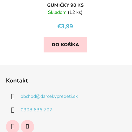
GUMIČKY 90 KS
Skladom
(12 ks)
€3,99
DO KOŠÍKA
Z
á
Kontakt
p
ä
obchod
@
darcekypredeti.sk
t
i
0908 636 707
e