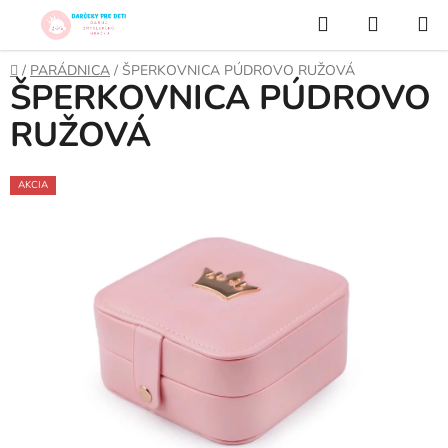
Prejsť
Hľadať
NÁKUP
na
KOŠÍK
obsah
Domov
/
PARÁDNICA
/
ŠPERKOVNICA PÚDROVO RUŽOVÁ
ŠPERKOVNICA PÚDROVO
RUŽOVÁ
AKCIA