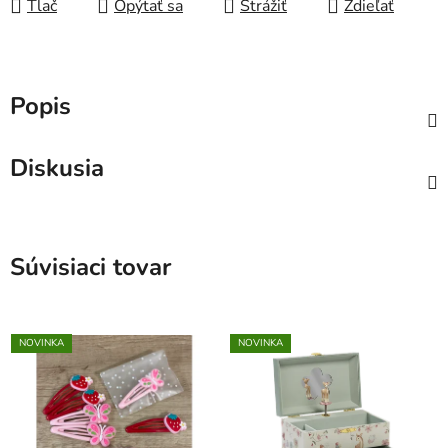
Tlač
Opýtať sa
Strážiť
Zdieľať
Popis
Diskusia
Súvisiaci tovar
NOVINKA
NOVINKA