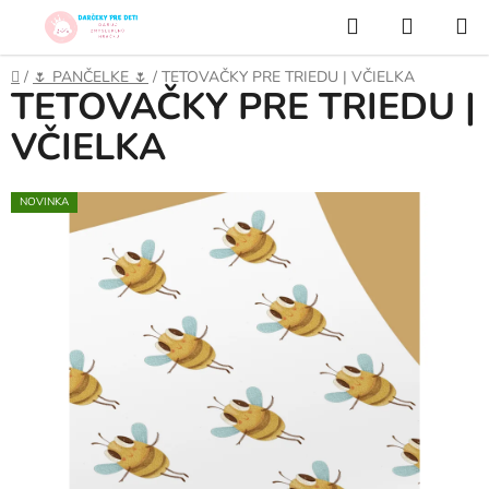
Prejsť
Hľadať
NÁKUP
na
KOŠÍK
obsah
Domov
/
🌷 PANČELKE 🌷
/
TETOVAČKY PRE TRIEDU | VČIELKA
TETOVAČKY PRE TRIEDU |
VČIELKA
NOVINKA