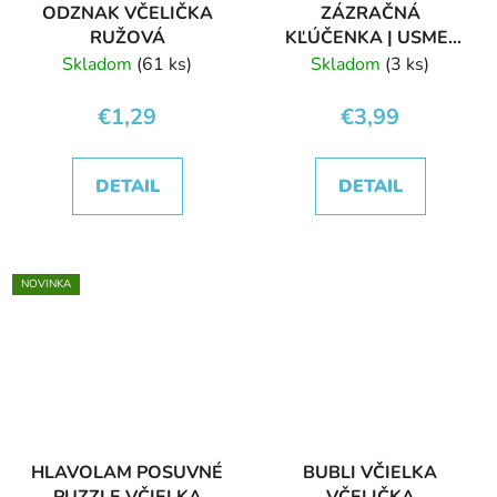
ODZNAK VČELIČKA
ZÁZRAČNÁ
RUŽOVÁ
KĽÚČENKA | USMEJ
SA | VČIELKA
Skladom
(61 ks)
Skladom
(3 ks)
VČELIČKA
€1,29
€3,99
DETAIL
DETAIL
NOVINKA
HLAVOLAM POSUVNÉ
BUBLI VČIELKA
PUZZLE VČIELKA
VČELIČKA