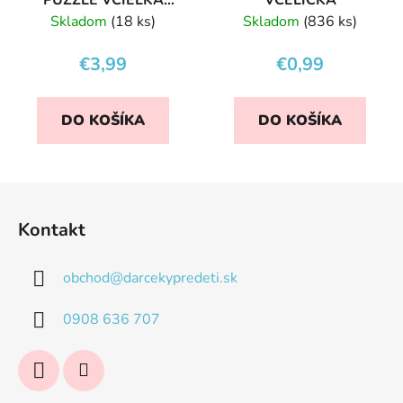
VČELIČKA
Skladom
(18 ks)
Skladom
(836 ks)
€3,99
€0,99
DO KOŠÍKA
DO KOŠÍKA
Z
á
Kontakt
p
ä
obchod
@
darcekypredeti.sk
t
i
0908 636 707
e