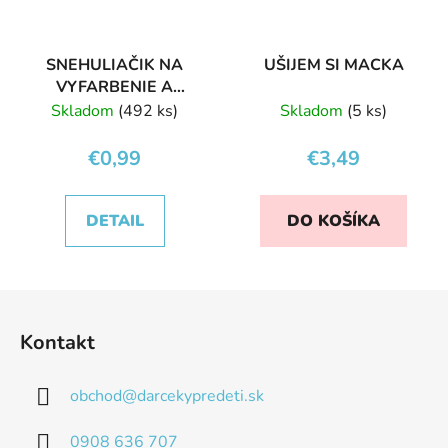
SNEHULIAČIK NA
UŠIJEM SI MACKA
VYFARBENIE A
ZAVESENIE
Skladom
(492 ks)
Skladom
(5 ks)
€0,99
€3,49
DETAIL
DO KOŠÍKA
Z
á
Kontakt
p
ä
obchod
@
darcekypredeti.sk
t
i
0908 636 707