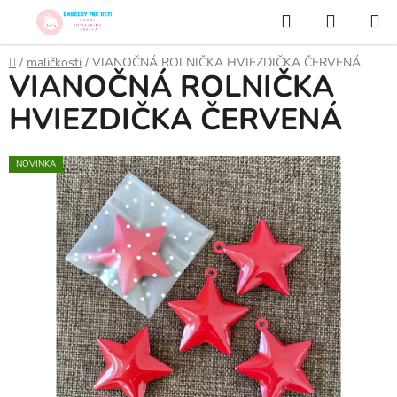
Prejsť
Hľadať
NÁKUP
na
KOŠÍK
obsah
Domov
/
maličkosti
/
VIANOČNÁ ROLNIČKA HVIEZDIČKA ČERVENÁ
VIANOČNÁ ROLNIČKA
HVIEZDIČKA ČERVENÁ
NOVINKA