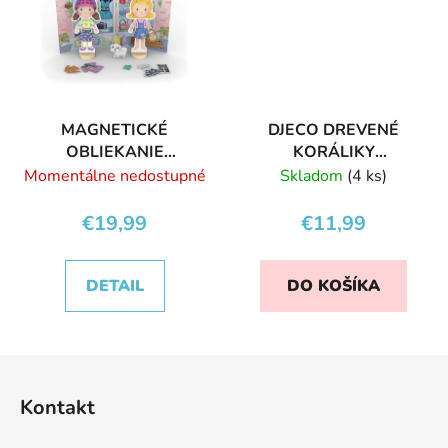
MAGNETICKÉ
DJECO DREVENÉ
OBLIEKANIE
KORÁLIKY
NAJLEPŠIE
ZVIERATKÁ
Momentálne nedostupné
Skladom
(4 ks)
KAMARÁTKY
€19,99
€11,99
DETAIL
DO KOŠÍKA
Z
á
Kontakt
p
ä