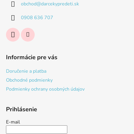
obchod
@
darcekypredeti.sk
t
i
0908 636 707
e
Informácie pre vás
Doručenie a platba
Obchodné podmienky
Podmienky ochrany osobných údajov
Prihlásenie
E-mail