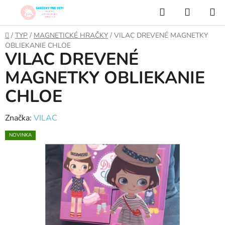
Prejsť
Hľadať
NÁKUP
na
KOŠÍK
obsah
Domov
/
TYP
/
MAGNETICKÉ HRAČKY
/
VILAC DREVENÉ MAGNETKY
OBLIEKANIE CHLOE
VILAC DREVENÉ
MAGNETKY OBLIEKANIE
CHLOE
Značka:
VILAC
NOVINKA