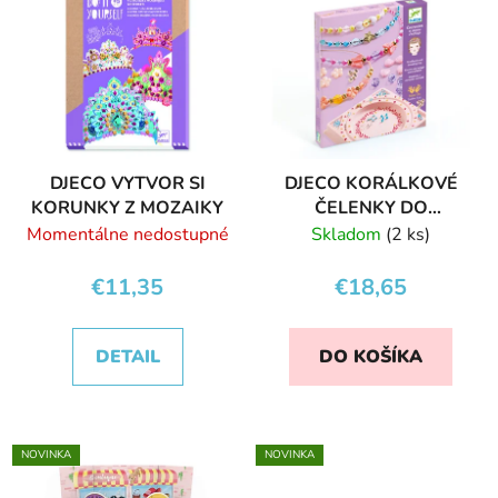
DJECO VYTVOR SI
DJECO KORÁLKOVÉ
KORUNKY Z MOZAIKY
ČELENKY DO
VLÁSKOV
Momentálne nedostupné
Skladom
(2 ks)
€11,35
€18,65
DETAIL
DO KOŠÍKA
NOVINKA
NOVINKA