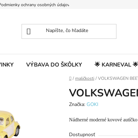
Podmienky ochrany osobných údajov
INKY
VÝBAVA DO ŠKÔLKY
🌟 KARNEVAL 
Domov
/
maličkosti
/
VOLKSWAGEN BEET
VOLKSWAGEN
Značka:
GOKI
Nádherné moderné kovové autíčko p
Dostupnosť