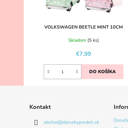
VOLKSWAGEN BEETLE MINT 10CM
Skladom
(5 ks)
€7,99
DO KOŠÍKA
Z
á
Kontakt
Infor
p
ä
Doruče
obchod
@
darcekypredeti.sk
t