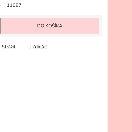
11087
DO KOŠÍKA
Strážiť
Zdieľať