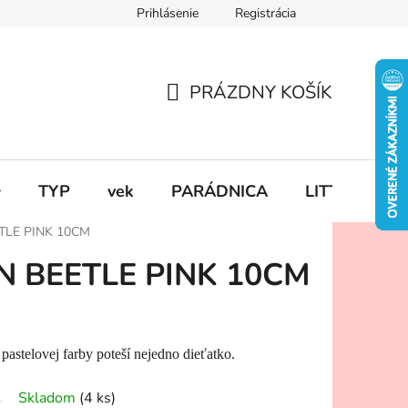
Prihlásenie
Registrácia
PRÁZDNY KOŠÍK
NÁKUPNÝ
KOŠÍK

TYP
vek
PARÁDNICA
LITTLE DUT
LE PINK 10CM
 BEETLE PINK 10CM
astelovej farby poteší nejedno dieťatko.
Skladom
(4 ks)