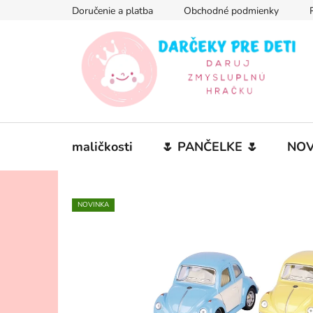
Prejsť
Doručenie a platba
Obchodné podmienky
na
obsah
maličkosti
🌷 PANČELKE 🌷
NOV
NOVINKA