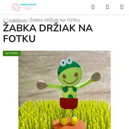
Prejsť
Hľadať
NÁKUP
na
KOŠÍK
obsah
Domov
/
maličkosti
/
ŽABKA DRŽIAK NA FOTKU
ŽABKA DRŽIAK NA
FOTKU
NOVINKA