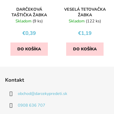
DARČEKOVÁ
VESELÁ TETOVAČKA
TAŠTIČKA ŽABKA
ŽABKA
Skladom
(9 ks)
Skladom
(122 ks)
€0,39
€1,19
DO KOŠÍKA
DO KOŠÍKA
Z
á
Kontakt
p
ä
obchod
@
darcekypredeti.sk
t
i
0908 636 707
e