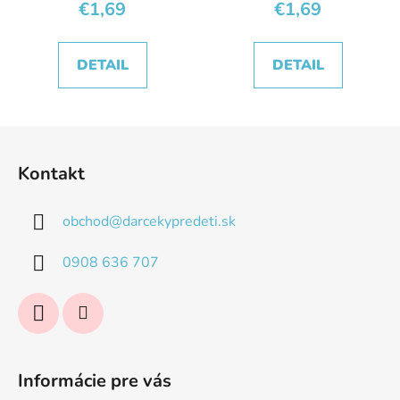
€1,69
€1,69
DETAIL
DETAIL
Z
á
Kontakt
p
ä
obchod
@
darcekypredeti.sk
t
i
0908 636 707
e
Informácie pre vás