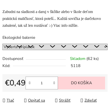
Zabudni na sladkosti a daruj v škôlke alebo v škole deťom
praktickú maličkosť, ktorá poteší...
Každá sovička je darčekovo
zabalené, tak už len rozdávať :-) Viac info nižšie.
Ekologické balenie
Dostupnosť
Skladom
(62 ks)
Kód:
5118
€0,49
DO KOŠÍKA
Jednotková cena:
Tlač
Opýtať sa
Strážiť
Zdieľať