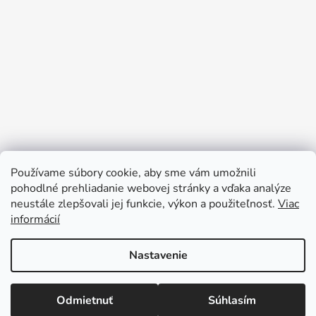
Používame súbory cookie, aby sme vám umožnili
pohodlné prehliadanie webovej stránky a vďaka analýze
neustále zlepšovali jej funkcie, výkon a použiteľnosť.
Viac
Sledovať na Instagrame
informácií
Nastavenie
Vytvoril Shoptet
Copyright 2026
Darčeky pre deti
. Všetky práva
Odmietnuť
Súhlasím
vyhradené.
Upraviť nastavenie cookies