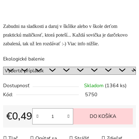
Zabudni na sladkosti a daruj v škôlke alebo v škole deťom
praktickú maličkosť, ktorá poteší... Každá sovička je darčekovo
zabalená, tak už len rozdávať :-) Viac info nižšie.
Ekologické balenie
Dostupnosť
Skladom
(1364 ks)
Kód:
5750
€0,49
DO KOŠÍKA
Jednotková cena:
Tlač
Opýtať sa
Strážiť
Zdieľať