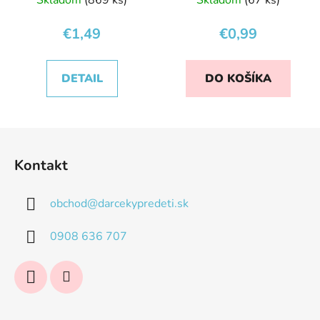
€1,49
€0,99
DETAIL
DO KOŠÍKA
Z
á
Kontakt
p
ä
obchod
@
darcekypredeti.sk
t
i
0908 636 707
e