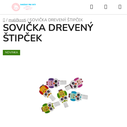
Prejsť
Hľadať
NÁKUP
na
KOŠÍK
obsah
Domov
/
maličkosti
/
SOVIČKA DREVENÝ ŠTIPČEK
SOVIČKA DREVENÝ
ŠTIPČEK
NOVINKA