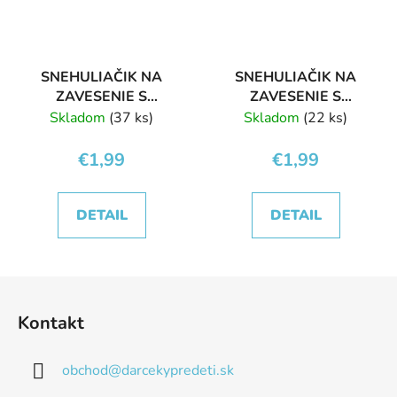
SNEHULIAČIK NA
SNEHULIAČIK NA
ZAVESENIE S
ZAVESENIE S
ROLNIČKOU MODRÝ
ROLNIČKOU
Skladom
(37 ks)
Skladom
(22 ks)
ČERVENÝ
€1,99
€1,99
DETAIL
DETAIL
Z
á
Kontakt
p
ä
obchod
@
darcekypredeti.sk
t