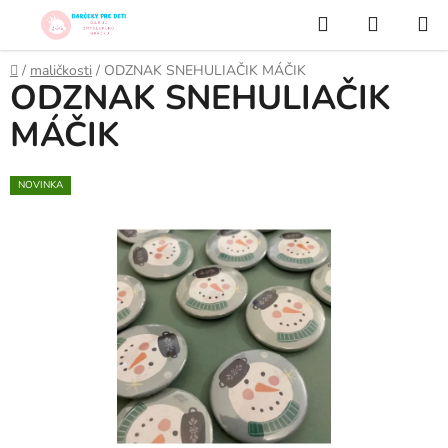
Prejsť
Hľadať
NÁKUP
na
KOŠÍK
obsah
Domov
/
maličkosti
/
ODZNAK SNEHULIAČIK MÁČIK
ODZNAK SNEHULIAČIK
MÁČIK
NOVINKA