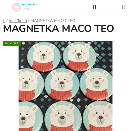
Prejsť
Hľadať
NÁKUP
na
KOŠÍK
obsah
Domov
/
maličkosti
/
MAGNETKA MACO TEO
MAGNETKA MACO TEO
NOVINKA