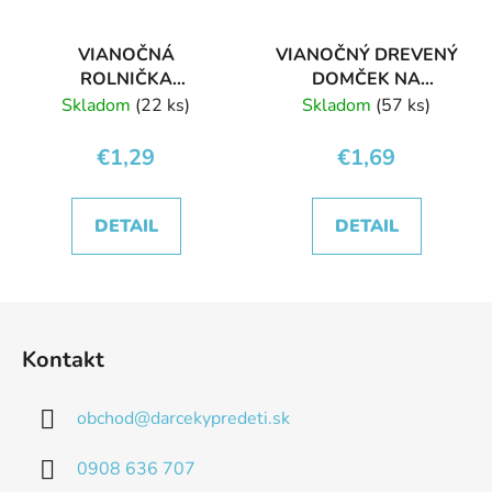
VIANOČNÁ
VIANOČNÝ DREVENÝ
ROLNIČKA
DOMČEK NA
HVIEZDIČKA
ZAVESENIE
Skladom
(22 ks)
Skladom
(57 ks)
ČERVENÁ
€1,29
€1,69
DETAIL
DETAIL
Z
á
Kontakt
p
ä
obchod
@
darcekypredeti.sk
t
i
0908 636 707
e