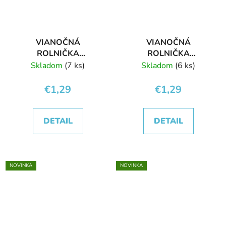
VIANOČNÁ
VIANOČNÁ
ROLNIČKA
ROLNIČKA
STROMČEK ZELENÝ
STROMČEK BIELY
Skladom
(7 ks)
Skladom
(6 ks)
€1,29
€1,29
DETAIL
DETAIL
NOVINKA
NOVINKA